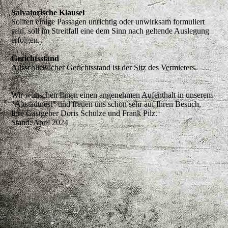
Salvatorische Klausel
Sollten einige Passagen unrichtig oder unwirksam formuliert
sein, soll im Streitfall eine dem Sinn nach geltende Auslegung
erfolgen.
Gerichtsstand
Ausschließlicher Gerichtsstand ist der Sitz des Vermieters.
Wir wünschen Ihnen einen angenehmen Aufenthalt in unserem
"Altstadtnest" und freuen uns schon sehr auf Ihren Besuch,
Ihre Gastgeber Doris Schulze und Frank Pilz.
Stand: April 2024