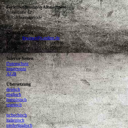
Ferienwohnungen Altstadtnest
Burgstraße 42
38855 Wernigerode
Kontaktdaten
E-Mail:
fewowr@t-online.de
Telefon: +49 (0) 3943 - 606736
Mobil: +49 (0) 175 - 4516903
Interne Seiten
Datenschutz
Impressum
AGB
Übersetzung
deutsch
englisch
französisch
spanisch
tschechisch
italienisch
niederländisch