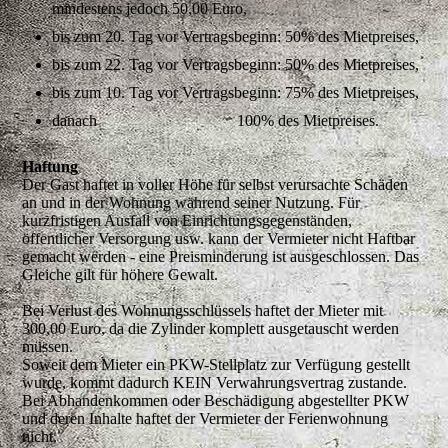
mindestens jedoch 50,00 Euro,
bis zum 20. Tag vor Vertragsbeginn: 50% des Mietpreises,
bis zum 22. Tag vor Vertragsbeginn: 50% des Mietpreises,
bis zum 10. Tag vor Vertragsbeginn: 75% des Mietpreises,
danach 100% des Mietpreises.
Haftung
Der Gast haftet in voller Höhe für selbst verursachte Schäden
an und in der Wohnung während seiner Nutzung. Für
kurzfristigen Ausfall von Einrichtungsgegenständen,
öffentlicher Versorgung usw. kann der Vermieter nicht Haftbar
gemacht werden - eine Preisminderung ist ausgeschlossen. Das
Gleiche gilt für höhere Gewalt.
Bei Verlust des Wohnungsschlüssels haftet der Mieter mit
300,00 Euro, da die Zylinder komplett ausgetauscht werden
müssen.
Soweit dem Mieter ein PKW-Stellplatz zur Verfügung gestellt
wurde, kommt dadurch KEIN Verwahrungsvertrag zustande.
Bei Abhandenkommen oder Beschädigung abgestellter PKW
und deren Inhalte haftet der Vermieter der Ferienwohnung
nicht.