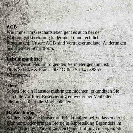
AGB
Wie immer im Geschäftsleben geht es auch bei der
Wohnungsreservierung leider nicht ohne rechtliche
Regelungen. Unsere AGB sind Vertragsgrundlage. Änderungen
bedürfen der Schriftform.
Leistungsanbieter
Leistungsanbieter, im folgenden Vermieter genannt, ist:
Doris Schulze & Frank Pilz / Grüne Str.14 / 38855
Wernigerode
Tiere
Sofern Sie ein Haustier mitbringen möchten, erkundigen Sie
sich bitte vor Ihrer Reservierung entweder per Mail oder
telefonisch über die Möglichkeiten!
Hausordnung
Schließen Sie alle Fenster und Balkontüren bei Verlassen der
Wohnung, oder bringen Sie sie in Kippstellung.Besonders im
Winter bitten wir Sie, für ausreichende Lüftung zu sorgen. Ski,