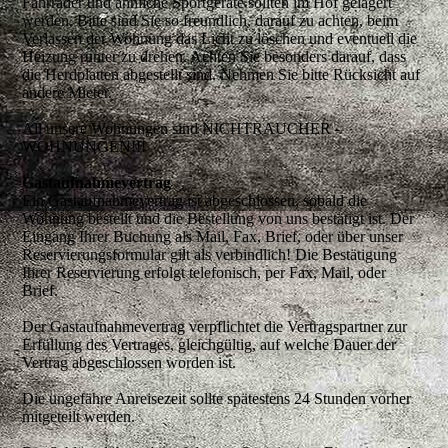
Fahrräder und ähnliche Sportgeräte sollten im Hof gelagert
werden. Bitte sind Sie so freundlich, darauf zu achten, beim
Verlassen der Wohnung das Licht zu löschen und eventuell die
Heizung runter zu drehen. Achten Sie besonders darauf, dass
die Herdplatten abgestellt sind. Nehmen Sie bitte Rücksicht auf
andere Mieter.
All unsere Wohnungen sind NICHTRAUCHER -
WOHNUNGEN!!!
Gastaufnahmevertrag
Ein Gastaufnahmevertrag ist abgeschlossen, sobald die
Wohnung bestellt und die Bestellung von uns bestätigt ist. Der
Eingang Ihrer Buchung als Mail, Fax, Brief, oder über unser
Reservierungsformular gilt als verbindlich! Die Bestätigung
Ihrer Reservierung erfolgt telefonisch, per Fax, Mail, oder
Brief.
Der Gastaufnahmevertrag verpflichtet die Vertragspartner zur
Erfüllung des Vertrages, gleichgültig, auf welche Dauer der
Vertrag abgeschlossen worden ist.
Die ungefähre Anreisezeit sollte spätestens 24 Stunden vorher
mitgeteilt werden.