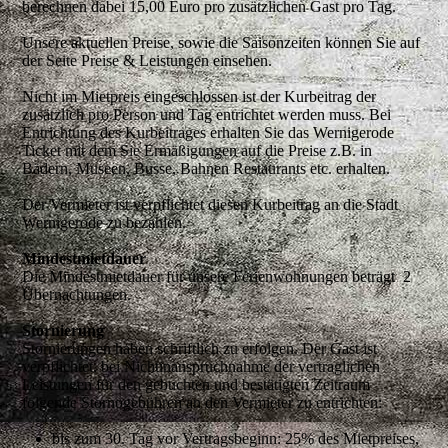
berechnen dabei 15,00 Euro pro zusätzlichen Gast pro Tag.
Unsere aktuellen Preise, sowie die Saisonzeiten können Sie auf
der Seite Preise & Leistungen einsehen.
Nicht im Mietpreis eingeschlossen ist der Kurbeitrag der
zusätzlich pro Person und Tag entrichtet werden muss. Bei
Entrichtung des Kurbeitrages erhalten Sie das Wernigerode
Ticket mit dem Sie Ermäßigungen auf die Preise z.B. in
Bädern, Museen, Busse, Bahnen Restaurants etc. erhalten.
Der Vermieter ist verpflichtet diesen Kurbeitrag an die Stadt
Wernigerode zu bezahlen.
Mindestmietdauer
Die Mindestmietdauer für unsere Ferienwohnungen beträgt 2
Übernachtungen.
Stornierung
Stornierungen haben schriftlich zu erfolgen. Der Gast ist
verpflichtet, bei Nichtinanspruchnahme der vertraglichen
Leistungen für den gebuchten und bestätigten Zeitraum
folgende Stornogebühren an den Vermieter zu entrichten:
bis zum 30. Tag vor Vertragsbeginn: 25% des Mietpreises,