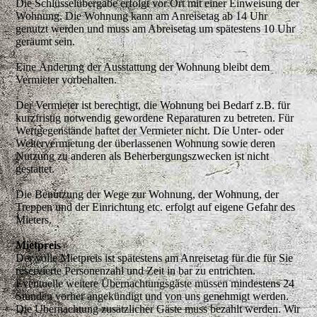
Die Schlüsselübergabe erfolgt vor Ort mit einer Einweisung der
Wohnung. Die Wohnung kann am Anreisetag ab 14 Uhr
genutzt werden und muss am Abreisetag um spätestens 10 Uhr
geräumt sein.
Eine Änderung der Ausstattung der Wohnung bleibt dem
Vermieter vorbehalten.
Der Vermieter ist berechtigt, die Wohnung bei Bedarf z.B. für
kurzfristig notwendig gewordene Reparaturen zu betreten. Für
Wertgegenstände haftet der Vermieter nicht. Die Unter- oder
Weitervermietung der überlassenen Wohnung sowie deren
Nutzung zu anderen als Beherbergungszwecken ist nicht
gestattet.
Die Benutzung der Wege zur Wohnung, der Wohnung, der
Treppen und der Einrichtung etc. erfolgt auf eigene Gefahr des
Mieters.
Mietpreis
Der volle Mietpreis ist spätestens am Anreisetag für die für Sie
reservierte Personenzahl und Zeit in bar zu entrichten.
Eventuelle weitere Übernachtungsgäste müssen mindestens 24
Stunden vorher angekündigt und von uns genehmigt werden.
Die Übernachtung zusätzlicher Gäste muss bezahlt werden. Wir